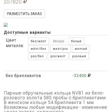
207820
РАЗМЕСТИТЬ ЗАКАЗ
Доступные варианты
Цвет
бел/жёлт
бел/роз
белый
металла:
жёлт/бел
желт/роз
желтый
роз/бел
роз/желт
розовый
без бриллиантов
-32400
Парные обручальные кольца NV81 из бело-
розового золота 585 пробы с бриллиантами.
В женском кольце 54 бриллианта 1 мм.
Возможны любые модификации - изменение
цвета золота,
количество