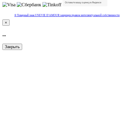
® Товарный знак UNEVIE D'AMOUR защищен правом интеллектуальной собcтвенности
×
...
Закрыть